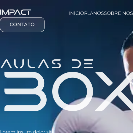
impact
INÍCIO
PLANOS
SOBRE NOS
CONTATO
AULAS DE
BO
Lorem ipsum dolor sit