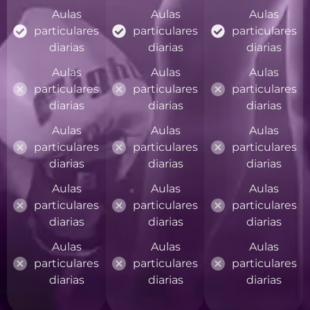
Aulas
Aulas
Aulas
particulares
particulares
particulares
diarias
diarias
diarias
Aulas
Aulas
Aulas
particulares
particulares
particulares
diarias
diarias
diarias
Aulas
Aulas
Aulas
particulares
particulares
particulares
diarias
diarias
diarias
Aulas
Aulas
Aulas
particulares
particulares
particulares
diarias
diarias
diarias
Aulas
Aulas
Aulas
particulares
particulares
particulares
diarias
diarias
diarias